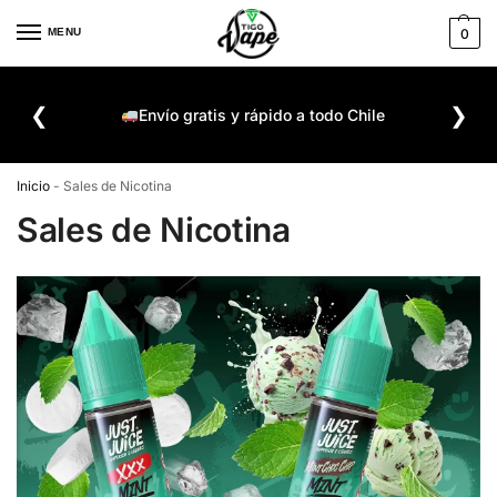
MENU
0
De
❮
❯
ompra
Envío gratis y rápido a todo Chile
Inicio
-
Sales de Nicotina
Sales de Nicotina