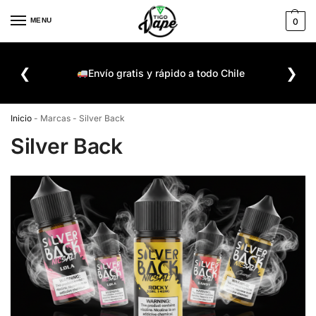
MENU
0
De
❮
❯
ompra
Envío gratis y rápido a todo Chile
Inicio
-
Marcas
-
Silver Back
Silver Back