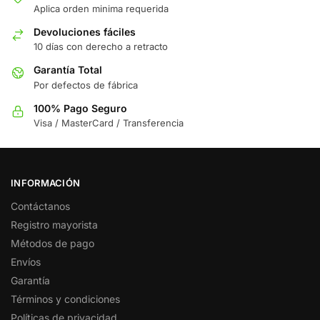
Aplica orden minima requerida
Devoluciones fáciles
10 días con derecho a retracto
Garantía Total
Por defectos de fábrica
100% Pago Seguro
Visa / MasterCard / Transferencia
INFORMACIÓN
Contáctanos
Registro mayorista
Métodos de pago
Envíos
Garantía
Términos y condiciones
Políticas de privacidad