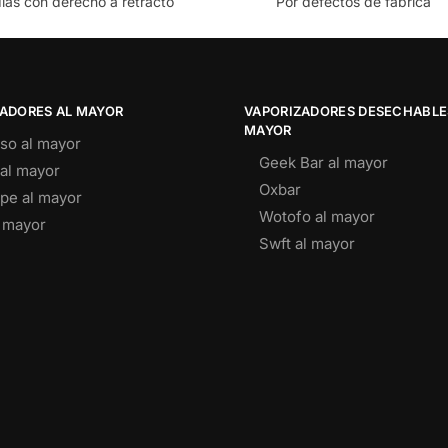
días con derecho a retracto
Por defectos de fábrica
ADORES AL MAYOR
VAPORIZADORES DESECHABLE
MAYOR
so al mayor
Geek Bar al mayor
al mayor
Oxbar
pe al mayor
Wotofo al mayor
l mayor
Swft al mayor