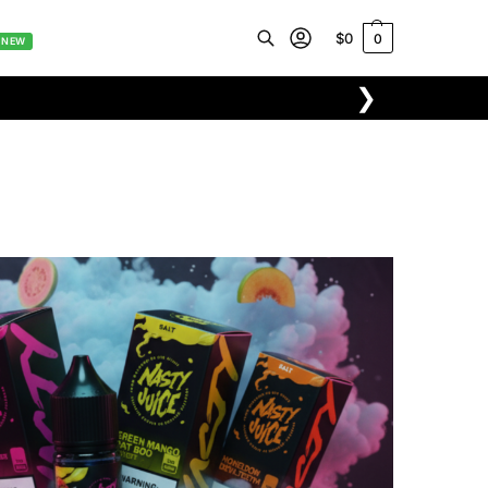
$
0
0
NEW
❯
Buscar