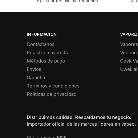
Aplica orden minima requerida
10 
INFORMACIÓN
VAPORIZ
Contáctanos
Vapores
Registro mayorista
Voopoo 
Métodos de pago
Geek Va
Envíos
Uwell a
Garantía
Términos y condiciones
Políticas de privacidad
Distribuimos calidad. Respaldamos tu negocio.
Importador oficial de las marcas líderes en vapeo.
© Tigo Vape 2025