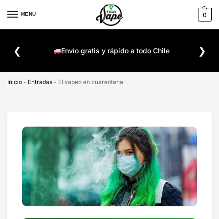
MENU
0
De
❮
❯
ompra
Envío gratis y rápido a todo Chile
Inicio
-
Entradas
-
El vapeo en cuarentena