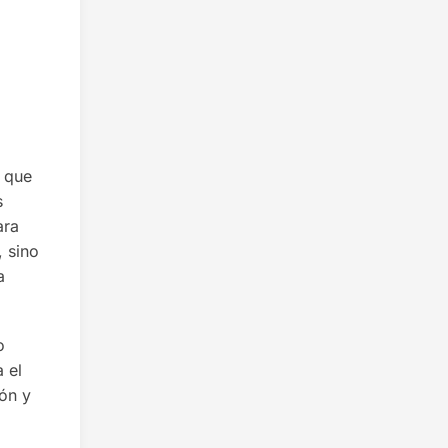
a que
s
ara
, sino
a
o
 el
ón y