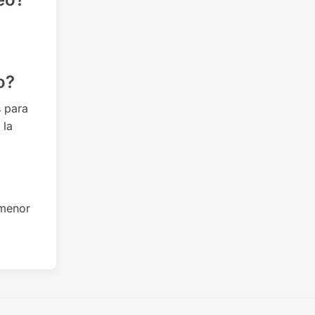
o?
s para
 la
 menor