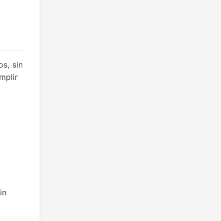
s, sin
mplir
in