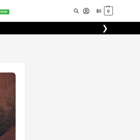
$
0
0
NEW
❯
Buscar