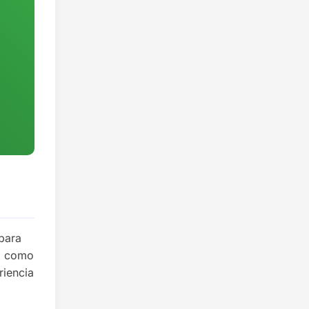
 para
do como
riencia