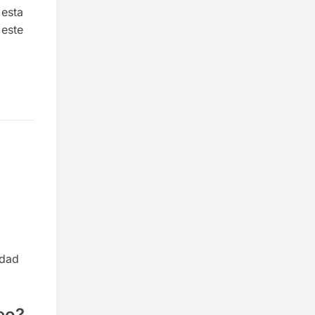
 esta
 este
idad
eo?