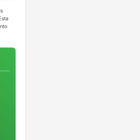
és
Esta
anto