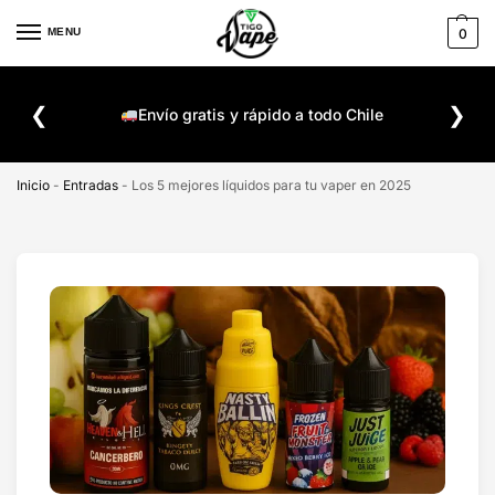
MENU
0
De
❮
❯
ompra
Envío gratis y rápido a todo Chile
Inicio
-
Entradas
-
Los 5 mejores líquidos para tu vaper en 2025