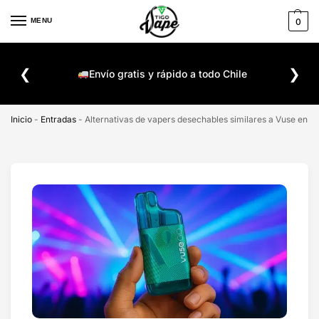
MENU
0
De
❮
❯
ompra
Envío gratis y rápido a todo Chile
Inicio
-
Entradas
-
Alternativas de vapers desechables similares a Vuse en Ch