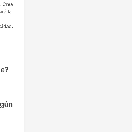
. Crea
irá la
icidad.
le?
egún