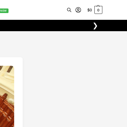
$
0
0
NEW
❯
Buscar