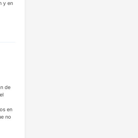
n y en
ón de
el
cos en
ue no