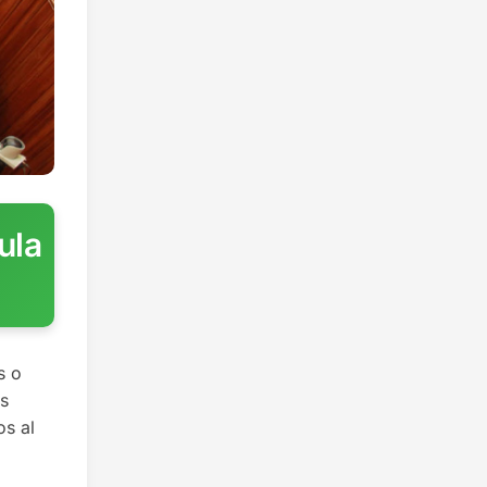
ula
s o
os
os al