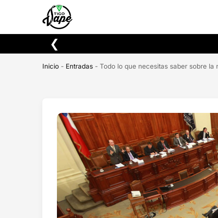
Buscar
❮
Inicio
-
Entradas
-
Todo lo que necesitas saber sobre la n