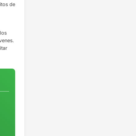
itos de
los
venes.
itar