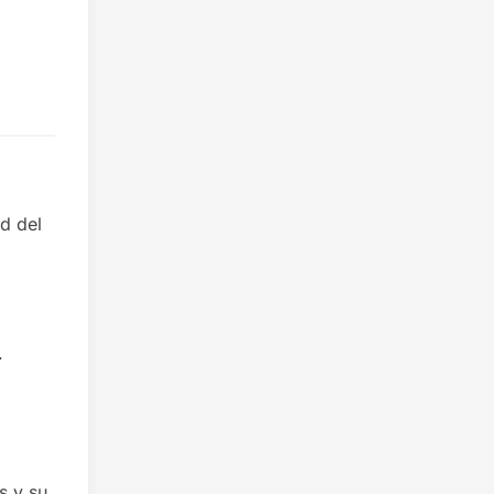
d del
.
s y su