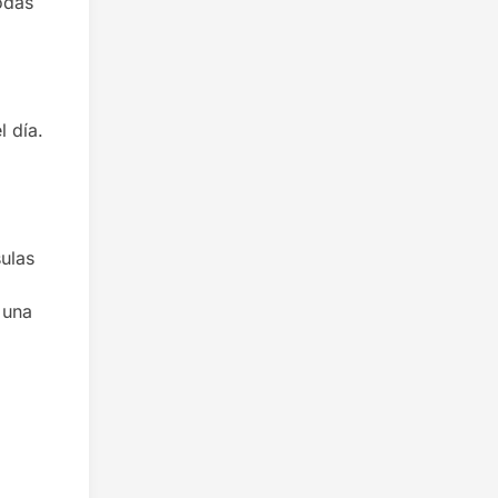
odas
l día.
ulas
 una