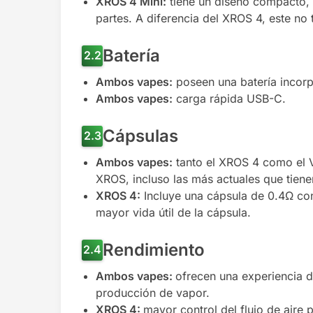
XROS 4 Mini:
tiene un diseño compacto, l
partes. A diferencia del XROS 4, este no 
Batería
Ambos vapes:
poseen una batería incor
Ambos vapes:
carga rápida USB-C.
Cápsulas
Ambos vapes:
tanto el XROS 4 como el 
XROS, incluso las más actuales que tiene
XROS 4:
Incluye una cápsula de 0.4Ω co
mayor vida útil de la cápsula.
Rendimiento
Ambos vapes:
ofrecen una experiencia d
producción de vapor.
XROS 4:
mayor control del flujo de aire 