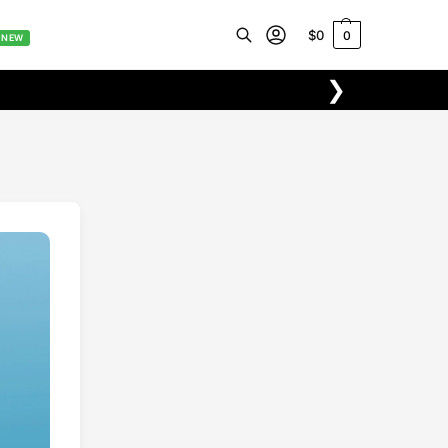
$
0
0
NEW
❯
Buscar