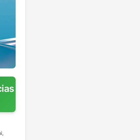
ias
i,