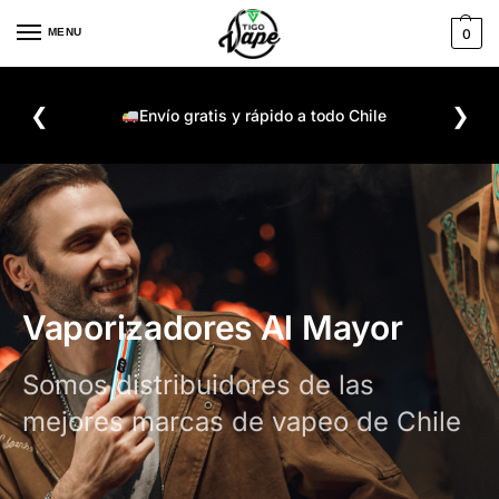
MENU
0
De
❮
❯
ompra
Envío gratis y rápido a todo Chile
Vaporizadores Al Mayor
Somos distribuidores de las
mejores marcas de vapeo de Chile