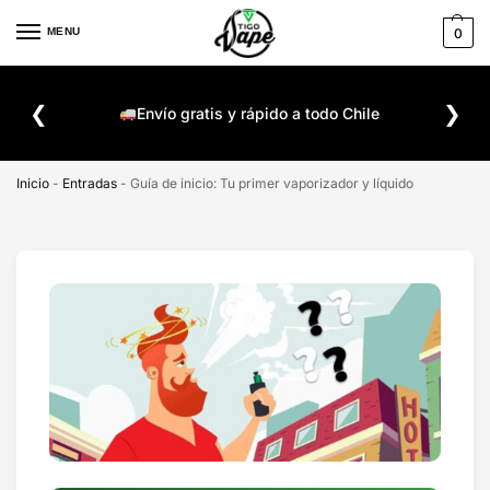
MENU
0
De
❮
❯
ompra
Envío gratis y rápido a todo Chile
Inicio
-
Entradas
-
Guía de inicio: Tu primer vaporizador y líquido