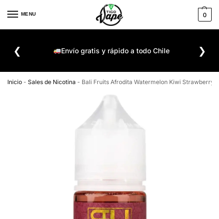
MENU
0
De
❮
❯
ompra
Envío gratis y rápido a todo Chile
Inicio
-
Sales de Nicotina
-
Bali Fruits Afrodita Watermelon Kiwi Strawberry 