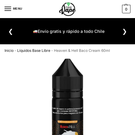
MENU
0
De
❮
❯
ompra
Envío gratis y rápido a todo Chile
Inicio
-
Líquidos Base Libre
-
Heaven & Hell Baco Cream 60ml