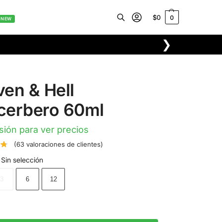
$
0
0
NEW
❯
Buscar
en & Hell
cerbero 60ml
esión para ver precios
(
63
valoraciones de clientes)
Sin selección
3
6
12