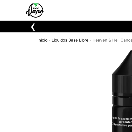
Buscar
❮
Inicio
-
Líquidos Base Libre
-
Heaven & Hell Canc