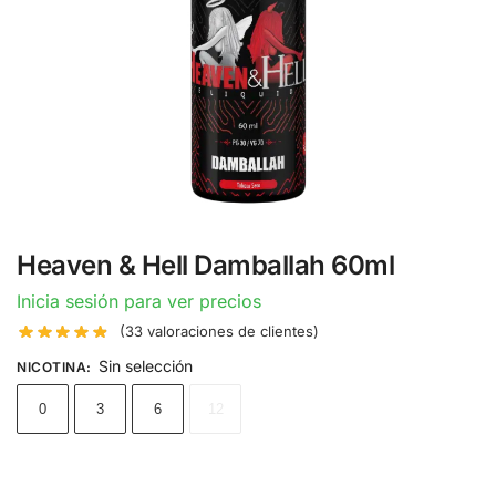
Heaven & Hell Damballah 60ml
Inicia sesión para ver precios
(
33
valoraciones de clientes)
Sin selección
NICOTINA
:
0
3
6
12