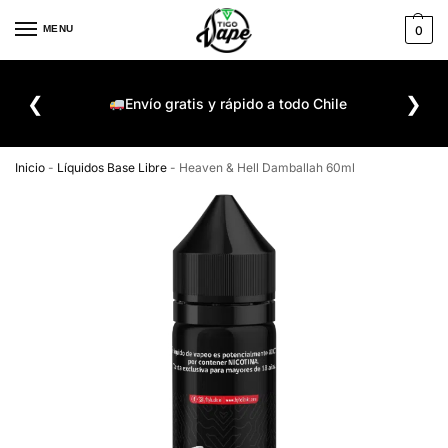
MENU
0
De
❮
❯
ompra
Envío gratis y rápido a todo Chile
Inicio
-
Líquidos Base Libre
-
Heaven & Hell Damballah 60ml