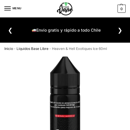
MENU
0
De
❮
❯
ompra
Envío gratis y rápido a todo Chile
Inicio
-
Líquidos Base Libre
-
Heaven & Hell Exotiques Ice 60ml