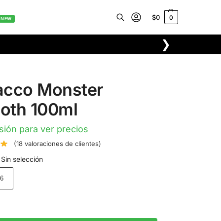
$
0
0
NEW
❯
Buscar
acco Monster
oth 100ml
esión para ver precios
(
18
valoraciones de clientes)
Sin selección
6