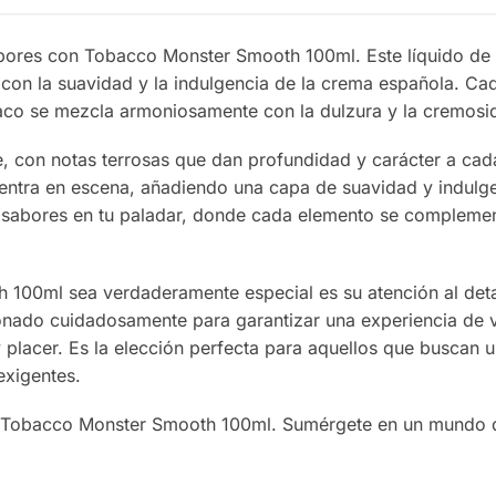
bores con Tobacco Monster Smooth 100ml. Este líquido de 
con la suavidad y la indulgencia de la crema española. Ca
abaco se mezcla armoniosamente con la dulzura y la cremosi
te, con notas terrosas que dan profundidad y carácter a c
 entra en escena, añadiendo una capa de suavidad y indulge
 sabores en tu paladar, donde cada elemento se complement
0ml sea verdaderamente especial es su atención al detalle
onado cuidadosamente para garantizar una experiencia de
placer. Es la elección perfecta para aquellos que buscan u
exigentes.
de Tobacco Monster Smooth 100ml. Sumérgete en un mundo d