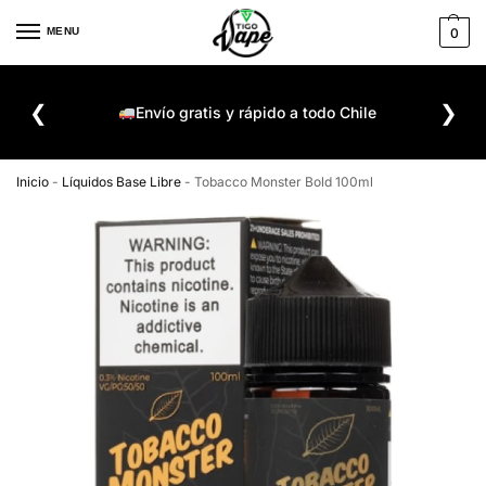
MENU
0
De
❮
❯
ompra
Envío gratis y rápido a todo Chile
Inicio
-
Líquidos Base Libre
-
Tobacco Monster Bold 100ml