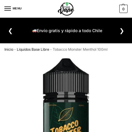
MENU
0
De
❮
❯
ompra
Envío gratis y rápido a todo Chile
Inicio
-
Líquidos Base Libre
-
Tobacco Monster Menthol 100ml