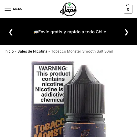
MENU
0
De
❮
❯
ompra
Envío gratis y rápido a todo Chile
Inicio
-
Sales de Nicotina
-
Tobacco Monster Smooth Salt 30ml