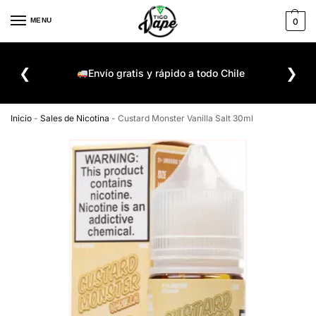
MENU
0
De
❮
❯
ompra
Envío gratis y rápido a todo Chile
Inicio
-
Sales de Nicotina
-
Custard Monster Vanilla Salt 30ml