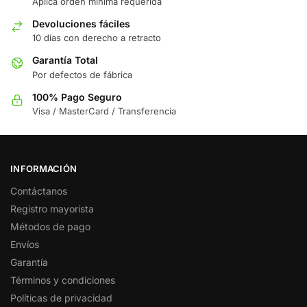
Aplica orden minima requerida
Devoluciones fáciles
10 días con derecho a retracto
Garantía Total
Por defectos de fábrica
100% Pago Seguro
Visa / MasterCard / Transferencia
INFORMACIÓN
Contáctanos
Registro mayorista
Métodos de pago
Envíos
Garantía
Términos y condiciones
Políticas de privacidad