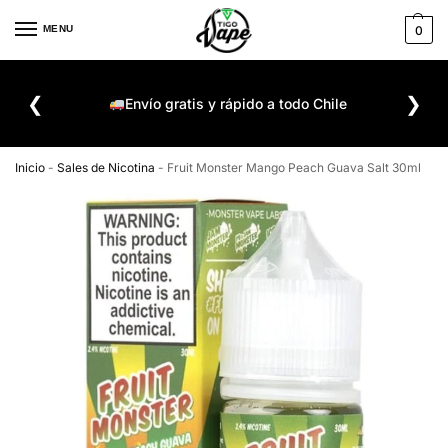
MENU
0
De
❮
❯
ompra
Envío gratis y rápido a todo Chile
Inicio
-
Sales de Nicotina
-
Fruit Monster Mango Peach Guava Salt 30ml