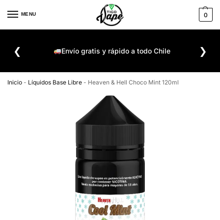
MENU
0
De
❮
❯
ompra
Envío gratis y rápido a todo Chile
Inicio
-
Líquidos Base Libre
-
Heaven & Hell Choco Mint 120ml