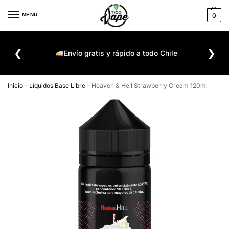
MENU
0
De
❮
❯
ompra
Envío gratis y rápido a todo Chile
Inicio
-
Líquidos Base Libre
-
Heaven & Hell Strawberry Cream 120ml