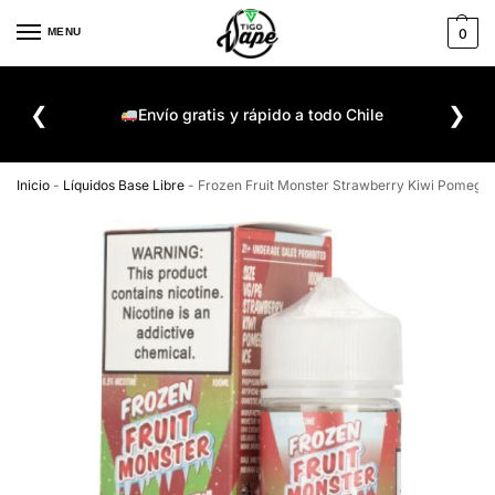
MENU
0
De
❮
❯
ompra
Envío gratis y rápido a todo Chile
Inicio
-
Líquidos Base Libre
-
Frozen Fruit Monster Strawberry Kiwi Pomegr