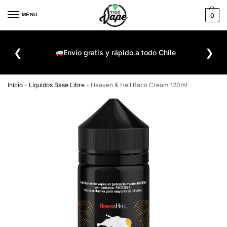
MENU
0
De
❮
❯
ompra
Envío gratis y rápido a todo Chile
Inicio
-
Líquidos Base Libre
-
Heaven & Hell Baco Cream 120ml