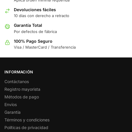
Devoluciones fáciles
10 días con derecho a retracto
Garantía Total
Por defectos de fábrica
100% Pago Seguro
Visa / MasterCard / Transferencia
INFORMACIÓN
Contáctanos
Registro mayorista
Métodos de pago
Envíos
Garantía
Términos y condiciones
Políticas de privacidad