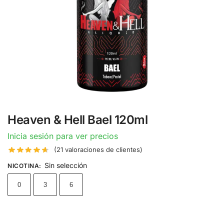
Heaven & Hell Bael 120ml
Inicia sesión para ver precios
(
21
valoraciones de clientes)
Sin selección
NICOTINA
:
0
3
6