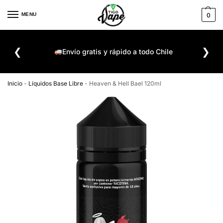
MENU
0
De
❮
❯
ompra
Envío gratis y rápido a todo Chile
Inicio
-
Líquidos Base Libre
-
Heaven & Hell Bael 120ml