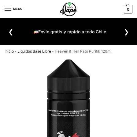
MENU
0
De
❮
❯
ompra
Envío gratis y rápido a todo Chile
Inicio
-
Líquidos Base Libre
-
Heaven & Hell Pato Purifik 120ml